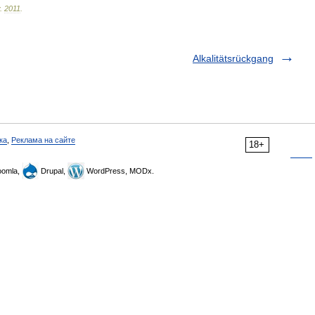
.
2011
.
Alkalitätsrückgang
ка
,
Реклама на сайте
18+
omla,
Drupal,
WordPress, MODx.