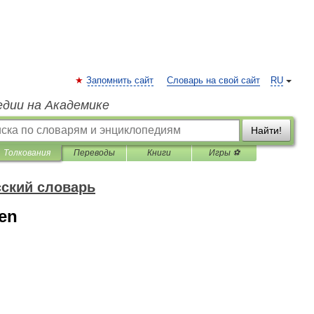
Запомнить сайт
Словарь на свой сайт
RU
едии на Академике
Найти!
Толкования
Переводы
Книги
Игры ⚽
ский словарь
pen