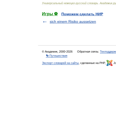
Универсальный
немецко
-
русский
словарь
.
Академик
.
ру
Игры ⚽
Поможем сделать НИР
sich einem Risiko aussetzen
© Академик, 2000-2026
Обратная связь:
Техподдерж
👣 Путешествия
Экспорт словарей на сайты
, сделанные на PHP,
Jo