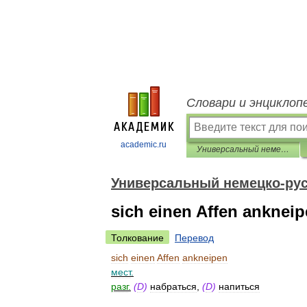
Словари и энциклоп
academic.ru
Универсальный немецко-русский словарь
Универсальный немецко-рус
sich einen Affen anknei
Толкование
Перевод
sich
einen
Affen
ankneipen
мест
.
разг
.
(
D
)
набраться
,
(
D
)
напиться